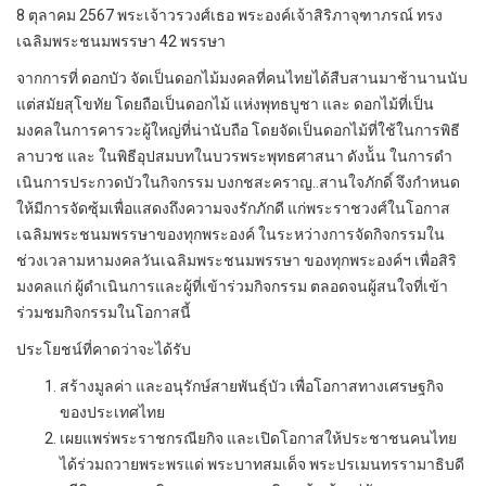
8 ตุลาคม 2567 พระเจ้าวรวงศ์เธอ พระองค์เจ้าสิริภาจุฑาภรณ์ ทรง
เฉลิมพระชนมพรรษา 42 พรรษา
จากการที่ ดอกบัว จัดเป็นดอกไม้มงคลที่คนไทยได้สืบสานมาช้านานนับ
แต่สมัยสุโขทัย โดยถือเป็นดอกไม้ แห่งพุทธบูชา และ ดอกไม้ที่เป็น
มงคลในการคารวะผู้ใหญ่ที่น่านับถือ โดยจัดเป็นดอกไม้ที่ใช้ในการพิธี
ลาบวช และ ในพิธีอุปสมบทในบวรพระพุทธศาสนา ดังน้ัน ในการดํา
เนินการประกวดบัวในกิจกรรม บงกชสะคราญ..สานใจภักดิ์ จึงกําหนด
ให้มีการจัดซุ้มเพื่อแสดงถึงความจงรักภักดี แก่พระราชวงศ์ในโอกาส
เฉลิมพระชนมพรรษาของทุกพระองค์ ในระหว่างการจัดกิจกรรมใน
ช่วงเวลามหามงคลวันเฉลิมพระชนมพรรษา ของทุกพระองค์ฯ เพื่อสิริ
มงคลแก่ ผู้ดําเนินการและผู้ที่เข้าร่วมกิจกรรม ตลอดจนผู้สนใจที่เข้า
ร่วมชมกิจกรรมในโอกาสนี้
ประโยชน์ที่คาดว่าจะได้รับ
สร้างมูลค่า และอนุรักษ์สายพันธุ์บัว เพื่อโอกาสทางเศรษฐกิจ
ของประเทศไทย
เผยแพร่พระราชกรณียกิจ และเปิดโอกาสให้ประชาชนคนไทย
ได้ร่วมถวายพระพรแด่ พระบาทสมเด็จ พระปรเมนทรรามาธิบดี