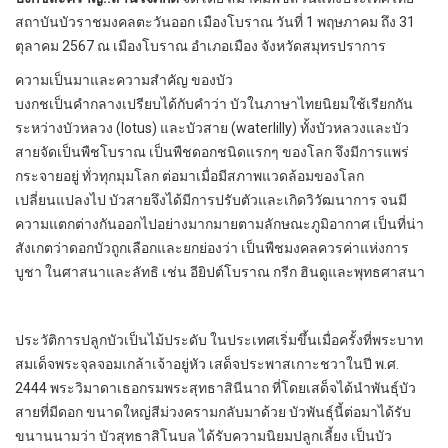
สถาบันบัวราชมงคลตะวันออก เมืองโบราณ วันที่ 1 พฤษภาคม ถึง 31
ตุลาคม 2567 ณ เมืองโบราณ อําเภอเมือง จังหวัดสมุทรปราการ
ความเป็นมาและความสําคัญ ของบัว
บงกชเป็นคํากลางเปรียบได้กับคําว่า บัวในภาษาไทยนิยมใช้เรียกกัน
ระหว่างบัวหลวง (lotus) และบัวสาย (waterlilly) ทั้งบัวหลวงและบัว
สายจัดเป็นพืชโบราณ เป็นพืชดอกชนิดแรกๆ ของโลก จึงมีการแพร่
กระจายอยู่ ทั่วทุกมุมโลก ต่อมาเมื่อมีสภาพแวดล้อมของโลก
เปลี่ยนแปลงไป บัวสายจึงได้มีการปรับตัวและเกิดวิวัฒนาการ จนมี
ความแตกต่างกันออกไปอย่างมากมายตามลักษณะภูมิอากาศ เป็นที่น่า
สังเกตว่าดอกบัวถูกเลือกและยกย่องว่า เป็นพืชมงคลควรค่าแห่งการ
บูชา ในศาสนาและลัทธิ เช่น อียิปต์โบราณ กรีก ฮินดูและพุทธศาสนา
ประวัติการปลูกบัวเป็นไม้ประดับ ในประเทศเริ่มขึ้นเมื่อครั้งที่พระบาท
สมเด็จพระจุลจอมเกล้าเจ้าอยู่หัว เสด็จประพาสเกาะชวาในปี พ.ศ.
2444 พระวิมาดาเธอกรมพระสุทธาสินีนาถ ที่โดยเสด็จได้นําพันธ์ุบัว
สายที่มีดอก ขนาดใหญ่สีม่วงครามกลับมาด้วย บัวพันธุ์นี้ต่อมาได้รับ
ขนานนามว่า บัวสุทธาสิโนบล ได้รับความนิยมปลูกเลี้ยง เป็นบัว