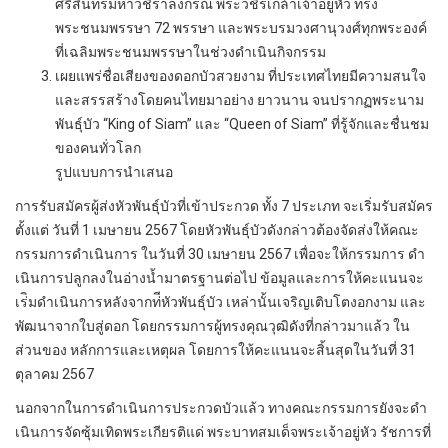
ศรีสินทรมหาวชิราลงกรณ พระวชิรเกล้าเจ้าอยู่หัว ทรง
พระชนมพรรษา 72 พรรษา และพระบรมวงศานุวงศ์ทุกพระองค์
ที่เฉลิมพระชนมพรรษาในช่วงดําเนินกิจกรรม
เผยแพร่ชื่อเสียงของดอกบัวสวยงาม ที่ประเทศไทยมีความสนใจ
และสรรสร้างโดยคนไทยมาอย่าง ยาวนาน จนปรากฏพระนาม
พันธุ์บัว “King of Siam” และ “Queen of Siam” ที่รู้จักและชื่นชม
ของคนทั่วโลก
รูปแบบการนําเสนอ
การรับสมัครผู้ส่งหัวพันธุ์บัวที่เข้าประกวด ทั้ง 7 ประเภท จะเริ่มรับสมัคร
ตั้งแต่ วันที่ 1 เมษายน 2567 โดยหัวพันธุ์บัวดังกล่าวต้องจัดส่งให้คณะ
กรรมการดําเนินการ ในวันที่ 30 เมษายน 2567 เพื่อจะให้กรรมการ ดํา
เนินการปลูกลงในอ่างนํ้ามาตรฐานต่อไป ข้อมูลและการให้คะแนนจะ
เร่ิมดําเนินการหลังจากท่ีหัวพันธ์ุบัว เหล่านั้นเจริญเติบโตงอกงาม และ
พัฒนาจากใบสู่ดอก โดยกรรมการผู้ทรงคุณวุฒิดังที่กล่าวมาแล้ว ใน
ส่วนของ หลักการและเหตุผล โดยการให้คะแนนจะสิ้นสุดในวันที่ 31
ตุลาคม 2567
นอกจากในการดําเนินการประกวดบัวแล้ว ทางคณะกรรมการยังจะดํา
เนินการจัดซุ้มเทิดพระเกียรติแด่ พระบาทสมเด็จพระเจ้าอยู่หัว รัชการที่