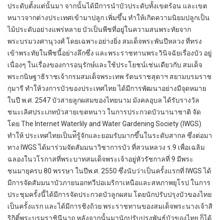
ประดับตั้งแต่นั้นมา จากนั้นได้มีการนําบัวประดับทั้งเขตร้อน และเขต
หนาวจากต่างประเทศเข้ามาปลูก เพิ่มขึ้น ทําให้เกิดความนิยมปลูกเป็น
ไม้ประดับอย่างแพร่หลาย บัวเป็นพืชที่อยู่ในความสนพระทัยจาก
พระบรมวงศานุวงศ์ โดยเฉพาะอย่างยิ่ง สมเด็จพระพันปีหลวง ที่ทรง
เข้าพระทัยในพืชนี้อย่างลึกซึ่ง และพระราชทานพระวินิจฉัยเรื่องบัว อยู่
เนื่องๆ ในเรื่องของการอนุรักษ์และใช้ประโยชน์เช่นเดียวกับ สมเด็จ
พระกนิษฐาธิราชเจ้ากรมสมเด็จพระเทพ รัตนราชสุดาฯ สยามบรมราช
กุมารี ทำให้วงการบัวของประเทศไทย ได้มีการพัฒนาอย่างมีจุดหมาย
ในปี พ.ศ. 2547 บัวสายลูกผสมของไทยนาม มังคลอุบล ได้รับรางวัล
ชนะเลิศประเภทบัวสายเขตหนาว ในการประกวดบัวนานาชาติ จัด
โดย The Internet Waterlily and Water Gardening Society (IWGS)
ทำให้ ประเทศไทยเป็นท่ีรู้จักและยอมรับมากขึ้นในระดับสากล ซึ่งต่อมา
ทาง IWGS ได้มาร่วมจัดสัมมนาวิชาการบัว ที่สวนหลวง ร.9 เพื่อเฉลิม
ฉลองในวโรกาสที่พระบาทสมเด็จพระเจ้าอยู่หัวรัชกาลที่ 9 มีพระ
ชนมายุครบ 80 พรรษา ในปีพ.ศ. 2550 ซึ่งนับว่าเป็นครั้งแรกที่ IWGS ได้
มีการจัดสัมมนาบัวภายนอกทวีปอเมริกาเหนือและสหภาพยุโรป ในการ
ประชุมครั้งนี้ได้มีการจัดประกวดบัวลูกผสม โดยนักปรับปรุงบัวของไทย
เป็นครั้งแรก และได้มีการชิงถ้วย พระราชทานของสมเด็จพระนางเจ้าสิ
ริกิติ์พระบรมราชินีนาถ หลังจากนั้นมานักปรับปรุงพันธ์ุบัวของไทย ก็ได้