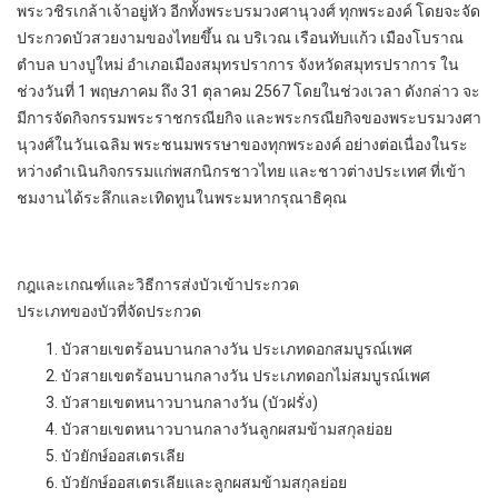
พระวชิรเกล้าเจ้าอยู่หัว อีกทั้งพระบรมวงศานุวงศ์ ทุกพระองค์ โดยจะจัด
ประกวดบัวสวยงามของไทยขึ้น ณ บริเวณ เรือนทับแก้ว เมืองโบราณ
ตําบล บางปูใหม่ อําเภอเมืองสมุทรปราการ จังหวัดสมุทรปราการ ใน
ช่วงวันที่ 1 พฤษภาคม ถึง 31 ตุลาคม 2567 โดยในช่วงเวลา ดังกล่าว จะ
มีการจัดกิจกรรมพระราชกรณียกิจ และพระกรณียกิจของพระบรมวงศา
นุวงศ์ในวันเฉลิม พระชนมพรรษาของทุกพระองค์ อย่างต่อเนื่องในระ
หว่างดําเนินกิจกรรมแก่พสกนิกรชาวไทย และชาวต่างประเทศ ที่เข้า
ชมงานได้ระลึกและเทิดทูนในพระมหากรุณาธิคุณ
กฎและเกณฑ์และวิธีการส่งบัวเข้าประกวด
ประเภทของบัวที่จัดประกวด
บัวสายเขตร้อนบานกลางวัน ประเภทดอกสมบูรณ์เพศ
บัวสายเขตร้อนบานกลางวัน ประเภทดอกไม่สมบูรณ์เพศ
บัวสายเขตหนาวบานกลางวัน (บัวฝรั่ง)
บัวสายเขตหนาวบานกลางวันลูกผสมข้ามสกุลย่อย
บัวยักษ์ออสเตรเลีย
บัวยักษ์ออสเตรเลียและลูกผสมข้ามสกุลย่อย