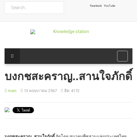
ค้นหา
Facebook
YouTube
บงกชสะคราญ..สานใจภักดิ์
main
13 พฤษภาคม 2567
ฮิต: 4172
บงกชสะคราญ..สานใจภักดิ์
จัดโดย สมาคมพืชสวนแห่งประเทศไทย