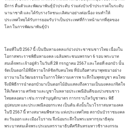
มีการ ตื่นตัวและพัฒนาพันธุ์บัวประดับ ร่วมส่งบัวเข้าประกวดในระดับ
นานาชาติ และได้รับรางวัลชนะเลิศมาอย่างต่อเนื่อง จนทําให้
ประเทศไทยได้รับการยอมรับว่าเป็นประเทศที่ก้าวหน้ามากที่สุดของ
โลก ในการพัฒนาพันธุ์บัว
โดยที่ในปี 2567 นี้ เป็นปีมหามงคลแก่ปวงประชาชนชาวไทย เนื่องใน
โอกาสพระราชพิธีมหามงคล เฉลิมพระชนมพรรษา 6 รอบ พระบาท
สมเด็จพระเจ้าอยู่หัว ในวันที่ 28 กรกฎาคม 2567 และโดยที่ ดอกบัว นั้น
จัดเป็นดอกไม้ที่มีความใกล้ชิดกับคนไทย ที่นับถือศาสนาพุทธมาอย่าง
ยาวนานในวัฒนธรรมในการให้ความเคารพ ระลึกในพุทธบูชา คนไทย
จึงมีพิธีการนําดอกบัวมาเป็นดอกไม้อันแสดงถึงความเป็นมงคลแก่จิตใจ
ให้เกิดความ ศรัทธาและบูชาในหลายประเพณีอันดีของปวงชนชาว
ไทยตลอดมา เช่น การทําบุญตักบาตร การกราบไหว้บูชาพระ พิธี
อุปสมบท และประเพณีลอยกระทง เป็นต้น ดังนั้นในวโรกาสมหามงคล
ในปี 2567 นี้ ทางสมาคมพืชสวน แห่งประเทศไทย สถาบันบัวราชมงคล
ตะวันออก และเมืองโบราณ จึงน้อมระลึกในพระมหากรุณาธิคุณ
พระบาทสมเด็จพระปรเมนทรรามาธิบดีศรีสินทรมหาวชิราลงกรณ