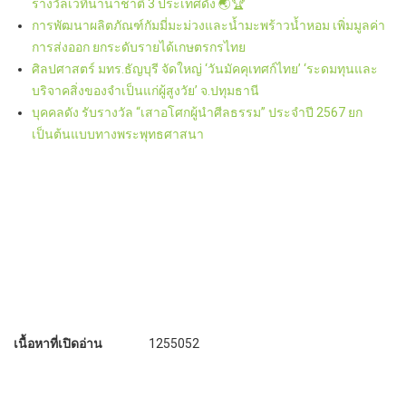
รางวัลเวทีนานาชาติ 3 ประเทศดัง 🌏🏆
การพัฒนาผลิตภัณฑ์กัมมี่มะม่วงและน้ำมะพร้าวน้ำหอม เพิ่มมูลค่า
การส่งออก ยกระดับรายได้เกษตรกรไทย
ศิลปศาสตร์ มทร.ธัญบุรี จัดใหญ่ ‘วันมัคคุเทศก์ไทย’ ‘ระดมทุนและ
บริจาคสิ่งของจำเป็นแก่ผู้สูงวัย’ จ.ปทุมธานี
บุคคลดัง รับรางวัล “เสาอโศกผู้นำศีลธรรม” ประจำปี 2567 ยก
เป็นต้นแบบทางพระพุทธศาสนา
เนื้อหาที่เปิดอ่าน
1255052