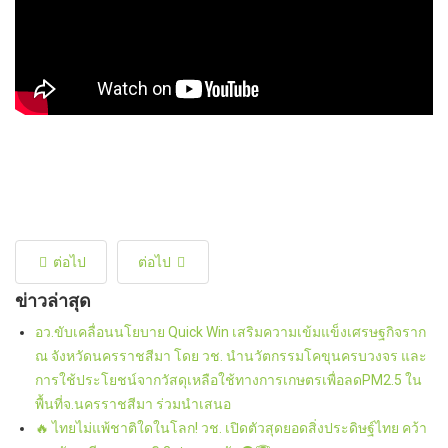
ต่อไป
ต่อไป
ข่าวล่าสุด
อว.ขับเคลื่อนนโยบาย Quick Win เสริมความเข้มแข็งเศรษฐกิจราก
ณ จังหวัดนครราชสีมา โดย วช. นำนวัตกรรมโคขุนครบวงจร และ
การใช้ประโยชน์จากวัสดุเหลือใช้ทางการเกษตรเพื่อลดPM2.5 ใน
พื้นที่จ.นครราชสีมา ร่วมนำเสนอ
🔥 ไทยไม่แพ้ชาติใดในโลก! วช. เปิดตัวสุดยอดสิ่งประดิษฐ์ไทย คว้า