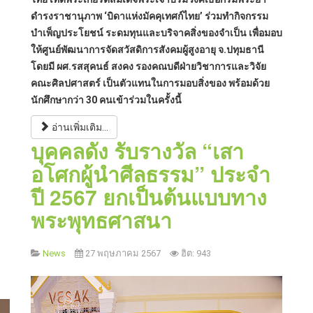
ดำรงราชานุภาพ ‘บิดาแห่งมัคคุเทศก์ไทย’ ร่วมทำกิจกรรม
บำเพ็ญประโยชน์ ระดมทุนและบริจาคสิ่งของจำเป็น เพื่อมอบ
ให้ศูนย์พัฒนาการจัดสวัสดิการสังคมผู้สูงอายุ จ.ปทุมธานี
โดยมี ผศ.รสสุคนธ์ สงคง รองคณบดีฝ่ายวิชาการและวิจัย
คณะศิลปศาสตร์ เป็นตัวแทนในการมอบสิ่งของ พร้อมด้วย
นักศึกษากว่า 30 คนเข้าร่วมในครั้งนี้
อ่านเพิ่มเติม...
บุคคลดัง รับรางวัล “เสา
อโศกผู้นำศีลธรรม” ประจำ
ปี 2567 ยกเป็นต้นแบบทาง
พระพุทธศาสนา
News
27 พฤษภาคม 2567
ฮิต: 943