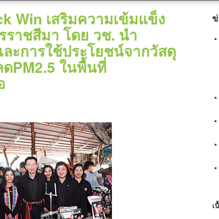
ck Win เสริมความเข้มแข็ง
ข
รราชสีมา โดย วช. นำ
ละการใช้ประโยชน์จากวัสดุ
ดPM2.5 ในพื้นที่
อ
เน