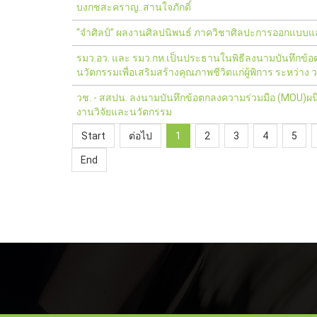
บงกชสะคราญ..สานใจภักดิ์
“จำศิลป์” ผลงานศิลปนิพนธ์ ภาควิชาศิลปะการออกแบบแล
รมว.อว. และ รมว.กห.เป็นประธานในพิธีลงนามบันทึกข้อ
นวัตกรรมเพื่อเสริมสร้างคุณภาพชีวิตแก่ผู้พิการ ระหว่าง 
วช. - สสปน. ลงนามบันทึกข้อตกลงความร่วมมือ (MOU)ผนึ
งานวิจัยและนวัตกรรม
Start
ต่อไป
1
2
3
4
5
End