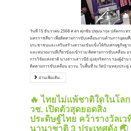
วันที่ 15 ธันวาคม 2568 ศ.ดร.ศุภชัย ปทุมนากุล ปลัดกระทร
นครราชสีมา เพื่อติดตามการขับเคลื่อนงานด้านการอุดมศ
ประชาชนและเสริมสร้างความเข้มแข็งให้กับเศรษฐกิจฐานรา
และหน่วยงานที่เกี่ยวข้องเข้าร่วม ติดตามการขับเคลื่อน อ
การวิจัยแห่งชาติ นางสาวเสาวนีย์ มุ่งสุจริตการ รองผู้อำ
ติดตามการขับเคลื่อน อววน. ในพื้นที่ ณ วัดบ้านหลุ่งประด
อ่านเพิ่มเติม...
🔥 ไทยไม่แพ้ชาติใดในโลก
วช. เปิดตัวสุดยอดสิ่ง
ประดิษฐ์ไทย คว้ารางวัลเวท
นานาชาติ 3 ประเทศดัง 🌏