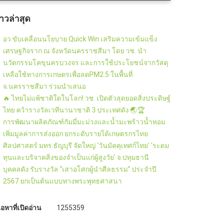
่าวล่าสุด
อว.ขับเคลื่อนนโยบาย Quick Win เสริมความเข้มแข็ง
เศรษฐกิจราก ณ จังหวัดนครราชสีมา โดย วช. นำ
นวัตกรรมโคขุนครบวงจร และการใช้ประโยชน์จากวัสดุ
เหลือใช้ทางการเกษตรเพื่อลดPM2.5 ในพื้นที่
จ.นครราชสีมา ร่วมนำเสนอ
🔥 ไทยไม่แพ้ชาติใดในโลก! วช. เปิดตัวสุดยอดสิ่งประดิษฐ์
ไทย คว้ารางวัลเวทีนานาชาติ 3 ประเทศดัง 🌏🏆
การพัฒนาผลิตภัณฑ์กัมมี่มะม่วงและน้ำมะพร้าวน้ำหอม
เพิ่มมูลค่าการส่งออก ยกระดับรายได้เกษตรกรไทย
ศิลปศาสตร์ มทร.ธัญบุรี จัดใหญ่ ‘วันมัคคุเทศก์ไทย’ ‘ระดม
ทุนและบริจาคสิ่งของจำเป็นแก่ผู้สูงวัย’ จ.ปทุมธานี
บุคคลดัง รับรางวัล “เสาอโศกผู้นำศีลธรรม” ประจำปี
2567 ยกเป็นต้นแบบทางพระพุทธศาสนา
ื้อหาที่เปิดอ่าน
1255359