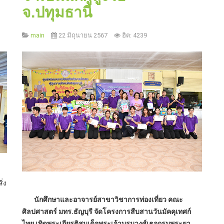
จ.ปทุมธานี
main
22 มิถุนายน 2567
ฮิต: 4239
่ง
นักศึกษาและอาจารย์สาขาวิชาการท่องเที่ยว คณะ
ศิลปศาสตร์ มทร.ธัญบุรี จัดโครงการสืบสานวันมัคคุเทศก์
ไทย เทิดพระเกียรติสมเด็จพระเจ้าบรมวงศ์เธอกรมพระยา