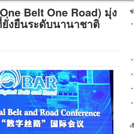
(One Belt One Road) มุ่ง
ข
่ยั่งยืนระดับนานาชาติ
เน