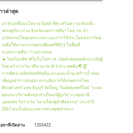
่าวล่าสุด
อว.ขับเคลื่อนนโยบาย Quick Win เสริมความเข้มแข็ง
เศรษฐกิจราก ณ จังหวัดนครราชสีมา โดย วช. นำ
นวัตกรรมโคขุนครบวงจร และการใช้ประโยชน์จากวัสดุ
เหลือใช้ทางการเกษตรเพื่อลดPM2.5 ในพื้นที่
จ.นครราชสีมา ร่วมนำเสนอ
🔥 ไทยไม่แพ้ชาติใดในโลก! วช. เปิดตัวสุดยอดสิ่งประดิษฐ์
ไทย คว้ารางวัลเวทีนานาชาติ 3 ประเทศดัง 🌏🏆
การพัฒนาผลิตภัณฑ์กัมมี่มะม่วงและน้ำมะพร้าวน้ำหอม
เพิ่มมูลค่าการส่งออก ยกระดับรายได้เกษตรกรไทย
ศิลปศาสตร์ มทร.ธัญบุรี จัดใหญ่ ‘วันมัคคุเทศก์ไทย’ ‘ระดม
ทุนและบริจาคสิ่งของจำเป็นแก่ผู้สูงวัย’ จ.ปทุมธานี
บุคคลดัง รับรางวัล “เสาอโศกผู้นำศีลธรรม” ประจำปี
2567 ยกเป็นต้นแบบทางพระพุทธศาสนา
ื้อหาที่เปิดอ่าน
1255422