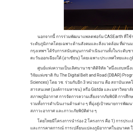
นอกจากนี้ การร่วมพัฒนาแพลตฟอร์ม CASEarth ที่ใช้ร
ระดับภูมิภาคโดยเฉพาะด้านสังคมและสิ่งแวดล้อม ที่ผ่านมา
กรุงเทพฯ ได้รับการสนับสนุนการดำเนินงานทั้งในระดับชาติ
ตะวันออกเฉียงใต้ (อาเซียน) โดยเฉพาะประเทศไทยและภู
ศูนย์แห่งความเป็นเลิศนานาชาติดิจิทัล “หนึ่งแถบหนึ่ง
วิจัยแห่งชาติ กับ The Digital Belt and Road (DBAR) P
Sciences) โดย วช. ร่วมกับอีก 3 หน่วยงาน คือ สถาบันเ
สารสนเทศ (องค์การมหาชน) หรือ Gistda และมหาวิทยาล
สภาพภูมิอากาศ การจัดการความเสี่ยงจากภัยพิบัติ การศึก
รวมทั้งการดำเนินงานด้านต่าง ๆ ที่มุ่งสู่เป้าหมายการพัฒนา
สภาวะอากาศ และภาวะภัยพิบัติต่าง ๆ
โดยไทยมีโครงการนำร่อง 2 โครงการ คือ 1) การประ
และการคาดการณ์ การเปลี่ยนแปลงภูมิอากาศในอนาคต ในพื