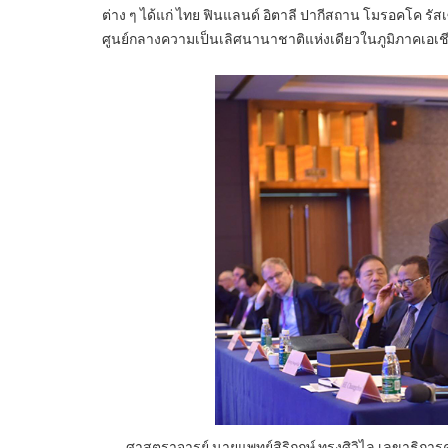
ต่าง ๆ ได้แก่ ไทย ฟินแลนด์ อิตาลี ปากีสถาน โมรอคโค รัสเ
ศูนย์กลางความเป็นเลิศนานาชาติแห่งเดียวในภูมิภาคเอเช
ศาสตราจารย์ นายแพทย์สิริฤกษ์ ทรงศิวิไล เลขาธิการคณ