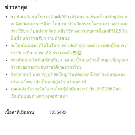
ข่าวล่าสุด
อว.ขับเคลื่อนนโยบาย Quick Win เสริมความเข้มแข็งเศรษฐกิจราก
ณ จังหวัดนครราชสีมา โดย วช. นำนวัตกรรมโคขุนครบวงจร และ
การใช้ประโยชน์จากวัสดุเหลือใช้ทางการเกษตรเพื่อลดPM2.5 ใน
พื้นที่จ.นครราชสีมา ร่วมนำเสนอ
🔥 ไทยไม่แพ้ชาติใดในโลก! วช. เปิดตัวสุดยอดสิ่งประดิษฐ์ไทย คว้า
รางวัลเวทีนานาชาติ 3 ประเทศดัง 🌏🏆
การพัฒนาผลิตภัณฑ์กัมมี่มะม่วงและน้ำมะพร้าวน้ำหอม เพิ่มมูลค่า
การส่งออก ยกระดับรายได้เกษตรกรไทย
ศิลปศาสตร์ มทร.ธัญบุรี จัดใหญ่ ‘วันมัคคุเทศก์ไทย’ ‘ระดมทุนและ
บริจาคสิ่งของจำเป็นแก่ผู้สูงวัย’ จ.ปทุมธานี
บุคคลดัง รับรางวัล “เสาอโศกผู้นำศีลธรรม” ประจำปี 2567 ยก
เป็นต้นแบบทางพระพุทธศาสนา
เนื้อหาที่เปิดอ่าน
1255482