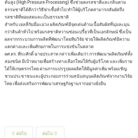
ดันสูง (High Pressure Processing) ซึ่งช่วยคงรสชาติและกลิ่นตาม
ธรรมชาติได้ดีกว่าวิธีฆ่าเชื้อทั่วไป ทำให้ผู้บริโภคสามารถสัมผัสถึง
รสชาติที่หอมสดและเป็นธรรมชาติ
สำหรับ เยลลี่กัมมี่มะม่วง ผลิตภัณฑ์มีจุดเด่นด้านเนื้อสัมผัสที่นุ่มละมุน
กว่าสินค้าทั่วไป พร้อมรสชาติหวานซ่อนเปรี้ยวที่เป็นเอกลักษณ์ ซึ่งเป็น
ผลจากกระบวนการผลิตที่พัฒนาโดยทีมวิจัย ช่วยให้ผลิตภัณฑ์มีความ
แตกต่างและเพิ่มศักยภาพในการแข่งขันในตลาด
ผศ.ดร. พีระศักดิ์ ฉายประสาท กล่าวเพิ่มเติมว่า การพัฒนาผลิตภัณฑ์ทั้ง
สองชนิด มีเป้าหมายเพื่อสร้างทางเลือกใหม่ให้กับผู้บริโภค และเพิ่มราย
ได้ให้เกษตรกรไทย ผ่านการแปรรูปผลผลิตให้มีมูลค่าเพิ่ม พร้อมเชิญ
ชวนประชาชนและผู้ประกอบการร่วมสนับสนุนผลิตภัณฑ์จากงานวิจัย
ไทย เพื่อส่งเสริมการพัฒนาเศรษฐกิจฐานรากอย่างยั่งยืน
ต่อไป
ต่อไป