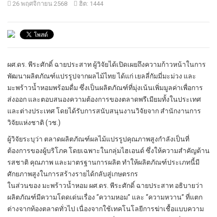
26 พฤศจิกายน 2568
ฮิต: 1444
ผศ.ดร. พีระศักดิ์ ฉายประสาท ผู้วิจัยได้เปิดเผยถึงความก้าวหน้าในการ
พัฒนาผลิตภัณฑ์แปรรูปจากผลไม้ไทย ได้แก่ เยลลี่กัมมี่มะม่วง และ
มะพร้าวน้ำหอมพร้อมดื่ม ซึ่งเป็นผลิตภัณฑ์ที่มุ่งเน้นเพิ่มมูลค่าเพื่อการ
ส่งออก และตอบสนองความต้องการของตลาดพรีเมียมทั้งในประเทศ
และต่างประเทศ โดยได้รับการสนับสนุนงานวิจัยจาก สำนักงานการ
วิจัยแห่งชาติ (วช.)
ผู้วิจัยระบุว่า ตลาดผลิตภัณฑ์ผลไม้แปรรูปคุณภาพสูงกำลังเป็นที่
ต้องการของผู้บริโภค โดยเฉพาะในกลุ่มไฮเอนด์ ซึ่งให้ความสำคัญด้าน
รสชาติ คุณภาพ และมาตรฐานการผลิต ทำให้ผลิตภัณฑ์ประเภทนี้มี
ศักยภาพสูงในการสร้างรายได้กลับสู่เกษตรกร
ในส่วนของ มะพร้าวน้ำหอม ผศ.ดร. พีระศักดิ์ ฉายประสาท อธิบายว่า
ผลิตภัณฑ์มีความโดดเด่นเรื่อง “ความหอม” และ “ความหวาน” ที่แตก
ต่างจากท้องตลาดทั่วไป เนื่องจากใช้เทคโนโลยีการฆ่าเชื้อแบบความ