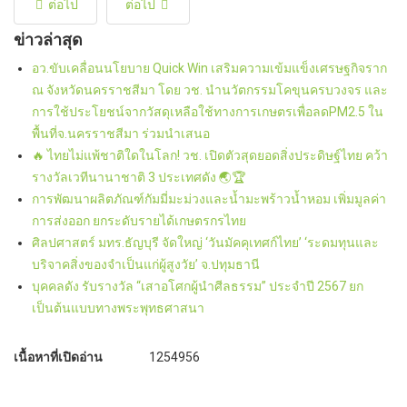
ต่อไป
ต่อไป
ข่าวล่าสุด
อว.ขับเคลื่อนนโยบาย Quick Win เสริมความเข้มแข็งเศรษฐกิจราก
ณ จังหวัดนครราชสีมา โดย วช. นำนวัตกรรมโคขุนครบวงจร และ
การใช้ประโยชน์จากวัสดุเหลือใช้ทางการเกษตรเพื่อลดPM2.5 ใน
พื้นที่จ.นครราชสีมา ร่วมนำเสนอ
🔥 ไทยไม่แพ้ชาติใดในโลก! วช. เปิดตัวสุดยอดสิ่งประดิษฐ์ไทย คว้า
รางวัลเวทีนานาชาติ 3 ประเทศดัง 🌏🏆
การพัฒนาผลิตภัณฑ์กัมมี่มะม่วงและน้ำมะพร้าวน้ำหอม เพิ่มมูลค่า
การส่งออก ยกระดับรายได้เกษตรกรไทย
ศิลปศาสตร์ มทร.ธัญบุรี จัดใหญ่ ‘วันมัคคุเทศก์ไทย’ ‘ระดมทุนและ
บริจาคสิ่งของจำเป็นแก่ผู้สูงวัย’ จ.ปทุมธานี
บุคคลดัง รับรางวัล “เสาอโศกผู้นำศีลธรรม” ประจำปี 2567 ยก
เป็นต้นแบบทางพระพุทธศาสนา
เนื้อหาที่เปิดอ่าน
1254956