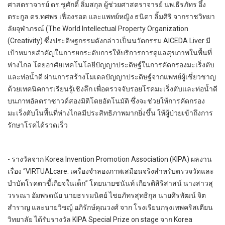
ศาสตราจารย์ ดร.ชูศักดิ์ ลิ่มสกุล ผู้ช่วยศาสตราจารย์ นพ.ธีรภัทร อึ้ง
ตระกูล ดร.ทศพร เฟื่องรอด และแพทย์หญิง ธนิตา ลิ้มศิริ จากราชวิทยา
ลัยจุฬาภรณ์ (The World Intellectual Property Organization
(Creativity) ซึ่งประดิษฐกรรมดังกล่าวเป็นนวัตกรรม AICEDA Liver มี
เป้าหมายสำคัญในการยกระดับการให้บริการการดูแลสุขภาพในพื้นที่
ห่างไกล โดยอาศัยเทคโนโลยีปัญญาประดิษฐ์ในการคัดกรองมะเร็งตับ
และท่อน้ำดี ผ่านการสร้างโมเดลปัญญาประดิษฐ์จากแพทย์ผู้เชี่ยวชาญ
ด้วยเทคนิคการเรียนรู้เชิงลึก เพื่อตรวจจับรอยโรคมะเร็งตับและท่อน้ำดี
บนภาพอัลตราซาวด์สองมิติโดยอัตโนมัติ ซึ่งจะช่วยให้การคัดกรอง
มะเร็งตับในพื้นที่ห่างไกลมีประสิทธิภาพมากยิ่งขึ้น ให้ผู้ป่วยเข้าถึงการ
รักษาโรคได้รวดเร็ว
- รางวัลจาก Korea Invention Promotion Association (KIPA) ผลงาน
เรื่อง “VIRTUALcare: เครื่องจำลองภาพเสมือนจริงสำหรับตรวจวัดและ
บำบัดโรคตาขี้เกียจในเด็ก” โดยนายชนันท์ เกียรติสิริสาสน์ นางสาวสุ
วรรณา อัมพรดนัย นายธรรมนิตย์ ไชยภัทรสุทธิกุล นายศิรพัฒน์ จิต
สำราญ และนายวิชญ์ อภิรักษ์คุณวงศ์ จาก โรงเรียนกรุงเทพคริสเตียน
วิทยาลัย ได้รับรางวัล KIPA Special Prize on stage จาก Korea