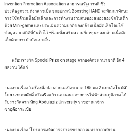
Invention Promotion Association สาธารณรัฐเกาหลี ซึ่ง
ประดิษฐกรรมดังกล่าวเป็นชุดอุปกรณ์ Boosting HAND จะพัฒนาทักษะ
การใช้กล้ามเนื้อมัดเล็กและการทำงานร่วมกันของสมองสองซีกในเด็ก
ด้วย Mini-game และประเมินความปกติของกล้ามเนื้อมัดเล็กโดยใช้
ข้อมูลจากสถิติที่บันทึกไว้ พร้อมทั้งเสริมความยืดหยุ่นของกล้ามเนื้อมัด
เล็กด้วยการบำบัดแบบสั่น
พร้อมรางวัล Special Prize on stage จากองค์กรนานาชาติ อีก 4
ผลงาน ได้แก่
- ผลงานเรื่อง “เครื่องมือปอกสายเคเบิลขนาด 185 มม.2 แบบอัตโนมัติ”
โดย นายคมศักดิ์ ศรีเครือแก้ว และคณะ จากการไฟฟ้าส่วนภูมิภาค ได้
รับรางวัลจาก King Abdulaziz University ราชอาณาจักร
ซาอุดีอาระเบีย
- ผลงานเรื่อง “โปรแกรมจัดการจราจรขาออก ณ ท่าอากาศยาน