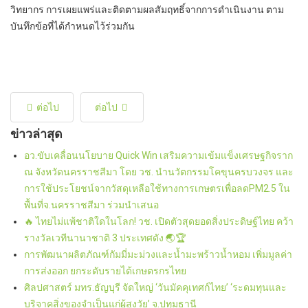
วิทยากร การเผยแพร่และติดตามผลสัมฤทธิ์จากการดำเนินงาน ตาม
บันทึกข้อที่ได้กำหนดไว้ร่วมกัน
ต่อไป
ต่อไป
ข่าวล่าสุด
อว.ขับเคลื่อนนโยบาย Quick Win เสริมความเข้มแข็งเศรษฐกิจราก
ณ จังหวัดนครราชสีมา โดย วช. นำนวัตกรรมโคขุนครบวงจร และ
การใช้ประโยชน์จากวัสดุเหลือใช้ทางการเกษตรเพื่อลดPM2.5 ใน
พื้นที่จ.นครราชสีมา ร่วมนำเสนอ
🔥 ไทยไม่แพ้ชาติใดในโลก! วช. เปิดตัวสุดยอดสิ่งประดิษฐ์ไทย คว้า
รางวัลเวทีนานาชาติ 3 ประเทศดัง 🌏🏆
การพัฒนาผลิตภัณฑ์กัมมี่มะม่วงและน้ำมะพร้าวน้ำหอม เพิ่มมูลค่า
การส่งออก ยกระดับรายได้เกษตรกรไทย
ศิลปศาสตร์ มทร.ธัญบุรี จัดใหญ่ ‘วันมัคคุเทศก์ไทย’ ‘ระดมทุนและ
บริจาคสิ่งของจำเป็นแก่ผู้สูงวัย’ จ.ปทุมธานี