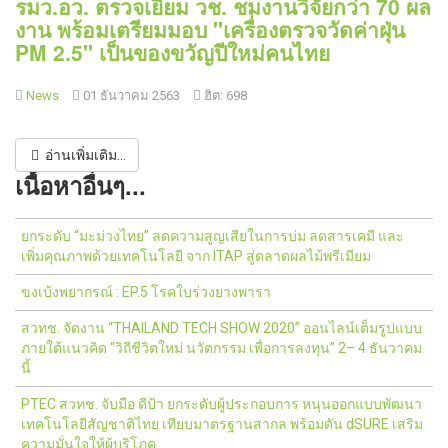
รมว.อว. ตรวจเยี่ยม วช. ชมงานวิจัยกว่า 70 ผล
งาน พร้อมเตรียมมอบ "เครื่องตรวจวัดค่าฝุ่น
PM 2.5" เป็นของขวัญปีใหม่คนไทย
News
01 ธันวาคม 2563
ฮิต: 698
อ่านเพิ่มเติม...
เนื้อหาอื่นๆ...
ยกระดับ “มะม่วงไทย” ลดความสูญเสียในการบ่ม ลดสารเคมี และ
เพิ่มคุณภาพด้วยเทคโนโลยี จาก ITAP สู่ตลาดผลไม้พรีเมียม
ขงเบ้งพยากรณ์ : EP.5 โรคใบร่วงยางพารา
สวทช. จัดงาน “THAILAND TECH SHOW 2020” ออนไลน์เต็มรูปแบบ
ภายใต้แนวคิด “วิถีชีวิตใหม่ นวัตกรรม เพื่อการลงทุน” 2– 4 ธันวาคม
นี้
PTEC สวทช. จับมือ ดีป้า ยกระดับผู้ประกอบการ หนุนออกแบบพัฒนา
เทคโนโลยีสัญชาติไทย เทียบมาตรฐานสากล พร้อมดัน dSURE เสริม
ความมั่นใจให้ผู้บริโภค