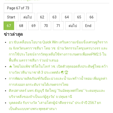
Page 67 of 73
Start
ต่อไป
62
63
64
65
66
67
68
69
70
71
ต่อไป
End
ข่าวล่าสุด
อว.ขับเคลื่อนนโยบาย Quick Win เสริมความเข้มแข็งเศรษฐกิจราก
ณ จังหวัดนครราชสีมา โดย วช. นำนวัตกรรมโคขุนครบวงจร และ
การใช้ประโยชน์จากวัสดุเหลือใช้ทางการเกษตรเพื่อลดPM2.5 ใน
พื้นที่จ.นครราชสีมา ร่วมนำเสนอ
🔥 ไทยไม่แพ้ชาติใดในโลก! วช. เปิดตัวสุดยอดสิ่งประดิษฐ์ไทย คว้า
รางวัลเวทีนานาชาติ 3 ประเทศดัง 🌏🏆
การพัฒนาผลิตภัณฑ์กัมมี่มะม่วงและน้ำมะพร้าวน้ำหอม เพิ่มมูลค่า
การส่งออก ยกระดับรายได้เกษตรกรไทย
ศิลปศาสตร์ มทร.ธัญบุรี จัดใหญ่ ‘วันมัคคุเทศก์ไทย’ ‘ระดมทุนและ
บริจาคสิ่งของจำเป็นแก่ผู้สูงวัย’ จ.ปทุมธานี
บุคคลดัง รับรางวัล “เสาอโศกผู้นำศีลธรรม” ประจำปี 2567 ยก
เป็นต้นแบบทางพระพุทธศาสนา