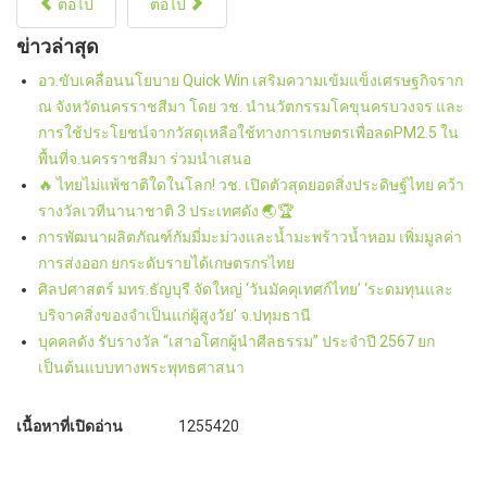
ต่อไป
ต่อไป
ข่าวล่าสุด
อว.ขับเคลื่อนนโยบาย Quick Win เสริมความเข้มแข็งเศรษฐกิจราก
ณ จังหวัดนครราชสีมา โดย วช. นำนวัตกรรมโคขุนครบวงจร และ
การใช้ประโยชน์จากวัสดุเหลือใช้ทางการเกษตรเพื่อลดPM2.5 ใน
พื้นที่จ.นครราชสีมา ร่วมนำเสนอ
🔥 ไทยไม่แพ้ชาติใดในโลก! วช. เปิดตัวสุดยอดสิ่งประดิษฐ์ไทย คว้า
รางวัลเวทีนานาชาติ 3 ประเทศดัง 🌏🏆
การพัฒนาผลิตภัณฑ์กัมมี่มะม่วงและน้ำมะพร้าวน้ำหอม เพิ่มมูลค่า
การส่งออก ยกระดับรายได้เกษตรกรไทย
ศิลปศาสตร์ มทร.ธัญบุรี จัดใหญ่ ‘วันมัคคุเทศก์ไทย’ ‘ระดมทุนและ
บริจาคสิ่งของจำเป็นแก่ผู้สูงวัย’ จ.ปทุมธานี
บุคคลดัง รับรางวัล “เสาอโศกผู้นำศีลธรรม” ประจำปี 2567 ยก
เป็นต้นแบบทางพระพุทธศาสนา
เนื้อหาที่เปิดอ่าน
1255420