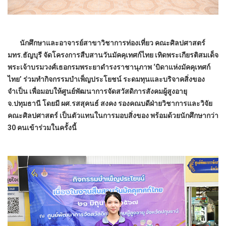
นักศึกษาและอาจารย์สาขาวิชาการท่องเที่ยว คณะศิลปศาสตร์
มทร.ธัญบุรี จัดโครงการสืบสานวันมัคคุเทศก์ไทย เทิดพระเกียรติสมเด็จ
พระเจ้าบรมวงศ์เธอกรมพระยาดำรงราชานุภาพ ‘บิดาแห่งมัคคุเทศก์
ไทย’ ร่วมทำกิจกรรมบำเพ็ญประโยชน์ ระดมทุนและบริจาคสิ่งของ
จำเป็น เพื่อมอบให้ศูนย์พัฒนาการจัดสวัสดิการสังคมผู้สูงอายุ
จ.ปทุมธานี โดยมี ผศ.รสสุคนธ์ สงคง รองคณบดีฝ่ายวิชาการและวิจัย
คณะศิลปศาสตร์ เป็นตัวแทนในการมอบสิ่งของ พร้อมด้วยนักศึกษากว่า
30 คนเข้าร่วมในครั้งนี้