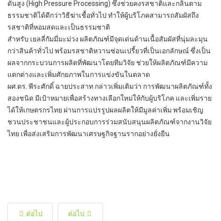
ดันสูง (High Pressure Processing) ซึ่งช่วยคงรสชาติและกลิ่นตาม
ธรรมชาติได้ดีกว่าวิธีฆ่าเชื้อทั่วไป ทำให้ผู้บริโภคสามารถสัมผัสถึง
รสชาติที่หอมสดและเป็นธรรมชาติ
สำหรับ เยลลี่กัมมี่มะม่วง ผลิตภัณฑ์มีจุดเด่นด้านเนื้อสัมผัสที่นุ่มละมุน
กว่าสินค้าทั่วไป พร้อมรสชาติหวานซ่อนเปรี้ยวที่เป็นเอกลักษณ์ ซึ่งเป็น
ผลจากกระบวนการผลิตที่พัฒนาโดยทีมวิจัย ช่วยให้ผลิตภัณฑ์มีความ
แตกต่างและเพิ่มศักยภาพในการแข่งขันในตลาด
ผศ.ดร. พีระศักดิ์ ฉายประสาท กล่าวเพิ่มเติมว่า การพัฒนาผลิตภัณฑ์ทั้ง
สองชนิด มีเป้าหมายเพื่อสร้างทางเลือกใหม่ให้กับผู้บริโภค และเพิ่มราย
ได้ให้เกษตรกรไทย ผ่านการแปรรูปผลผลิตให้มีมูลค่าเพิ่ม พร้อมเชิญ
ชวนประชาชนและผู้ประกอบการร่วมสนับสนุนผลิตภัณฑ์จากงานวิจัย
ไทย เพื่อส่งเสริมการพัฒนาเศรษฐกิจฐานรากอย่างยั่งยืน
ต่อไป
ต่อไป