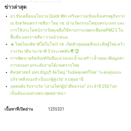
ข่าวล่าสุด
อว.ขับเคลื่อนนโยบาย Quick Win เสริมความเข้มแข็งเศรษฐกิจราก
ณ จังหวัดนครราชสีมา โดย วช. นำนวัตกรรมโคขุนครบวงจร และ
การใช้ประโยชน์จากวัสดุเหลือใช้ทางการเกษตรเพื่อลดPM2.5 ใน
พื้นที่จ.นครราชสีมา ร่วมนำเสนอ
🔥 ไทยไม่แพ้ชาติใดในโลก! วช. เปิดตัวสุดยอดสิ่งประดิษฐ์ไทย คว้า
รางวัลเวทีนานาชาติ 3 ประเทศดัง 🌏🏆
การพัฒนาผลิตภัณฑ์กัมมี่มะม่วงและน้ำมะพร้าวน้ำหอม เพิ่มมูลค่า
การส่งออก ยกระดับรายได้เกษตรกรไทย
ศิลปศาสตร์ มทร.ธัญบุรี จัดใหญ่ ‘วันมัคคุเทศก์ไทย’ ‘ระดมทุนและ
บริจาคสิ่งของจำเป็นแก่ผู้สูงวัย’ จ.ปทุมธานี
บุคคลดัง รับรางวัล “เสาอโศกผู้นำศีลธรรม” ประจำปี 2567 ยก
เป็นต้นแบบทางพระพุทธศาสนา
เนื้อหาที่เปิดอ่าน
1255321