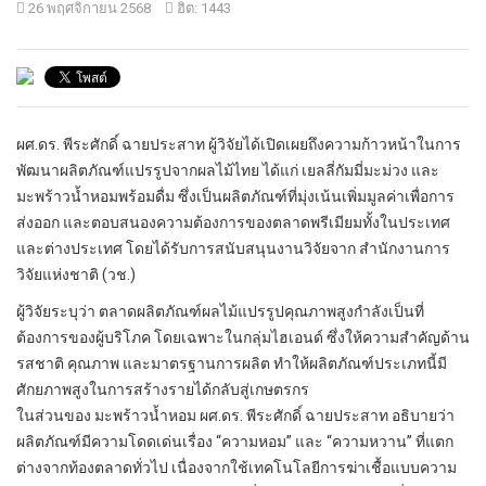
26 พฤศจิกายน 2568
ฮิต: 1443
ผศ.ดร. พีระศักดิ์ ฉายประสาท ผู้วิจัยได้เปิดเผยถึงความก้าวหน้าในการ
พัฒนาผลิตภัณฑ์แปรรูปจากผลไม้ไทย ได้แก่ เยลลี่กัมมี่มะม่วง และ
มะพร้าวน้ำหอมพร้อมดื่ม ซึ่งเป็นผลิตภัณฑ์ที่มุ่งเน้นเพิ่มมูลค่าเพื่อการ
ส่งออก และตอบสนองความต้องการของตลาดพรีเมียมทั้งในประเทศ
และต่างประเทศ โดยได้รับการสนับสนุนงานวิจัยจาก สำนักงานการ
วิจัยแห่งชาติ (วช.)
ผู้วิจัยระบุว่า ตลาดผลิตภัณฑ์ผลไม้แปรรูปคุณภาพสูงกำลังเป็นที่
ต้องการของผู้บริโภค โดยเฉพาะในกลุ่มไฮเอนด์ ซึ่งให้ความสำคัญด้าน
รสชาติ คุณภาพ และมาตรฐานการผลิต ทำให้ผลิตภัณฑ์ประเภทนี้มี
ศักยภาพสูงในการสร้างรายได้กลับสู่เกษตรกร
ในส่วนของ มะพร้าวน้ำหอม ผศ.ดร. พีระศักดิ์ ฉายประสาท อธิบายว่า
ผลิตภัณฑ์มีความโดดเด่นเรื่อง “ความหอม” และ “ความหวาน” ที่แตก
ต่างจากท้องตลาดทั่วไป เนื่องจากใช้เทคโนโลยีการฆ่าเชื้อแบบความ